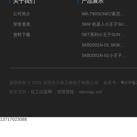
关于我们
产品展示
公司简介
WA-790SONIC/索尼克 WAM-100新型迷你风速仪
荣誉资质
SKM 机器人小王子SUN ENERGY紫外线臭氧清洗设备UV清洗
资料下载
SKT系列小王子SUN ENERGY紫外线臭氧清洗设备UV清洗
SKB2001N-01 SKW小王子SUN ENERGY紫外线臭氧清洗设备辐照器
SKB2001N-01小王子SUN ENERGY紫外线臭氧清洗设备
版权所有 © 2026 深圳市京都玉崎电子有限公司 备案号：
粤ICP备
技术支持：
化工仪器网
管理登陆
sitemap.xml
13717023088