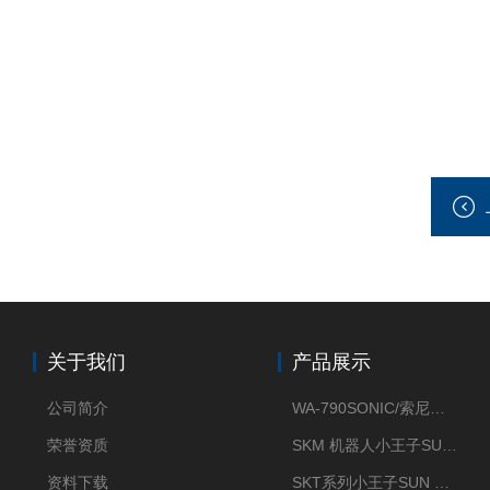
关于我们
产品展示
公司简介
WA-790SONIC/索尼克 WAM-100新型迷你风速仪
荣誉资质
SKM 机器人小王子SUN ENERGY紫外线臭氧清洗设备UV清洗
资料下载
SKT系列小王子SUN ENERGY紫外线臭氧清洗设备UV清洗