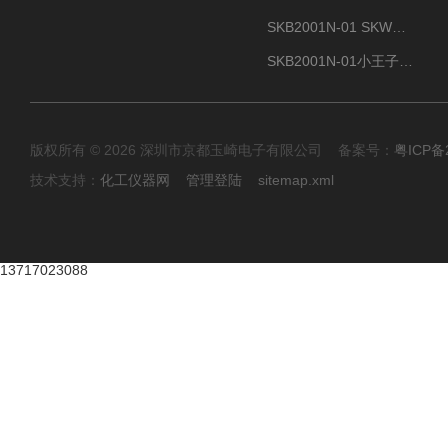
SKB2001N-01 SKW小王子SUN ENERGY紫外线臭氧清洗设备辐照器
SKB2001N-01小王子SUN ENERGY紫外线臭氧清洗设备
版权所有 © 2026 深圳市京都玉崎电子有限公司 备案号：
粤ICP备
技术支持：
化工仪器网
管理登陆
sitemap.xml
13717023088