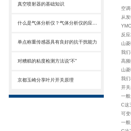
真空喷射器的基础知识
空调
从发
什么是气体分析仪？气体分析仪的应用及原理
YM
反应
单点称重传感器具有良好的抗干扰能力
山菱
我们
对糟糕的粘度检测方法说“不”
高频
山菱
我们
京都玉崎分享叶片开关原理
开关
一般
C这
可变
一般