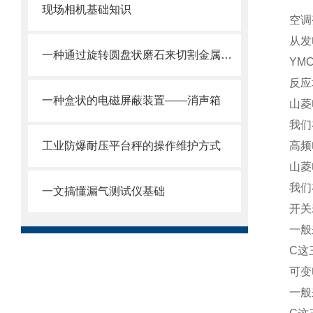
现场相机基础知识
空调
从发
一种通过旋转圆盘状磨石来切割金属并抛光木材和石材的工具
YM
反应
一种盒状的电磁屏蔽装置——消声箱
山菱
我们
工业防爆耐压平台秤的操作维护方式
高频
山菱
我们
一文搞懂漏气测试仪基础
开关
一般
C这
可变
一般