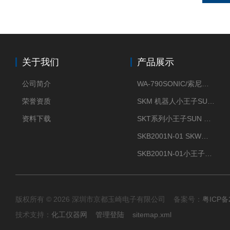
关于我们
产品展示
公司简介
WA-790SONIC/索尼克 WAM-100新型迷你风速仪
荣誉资质
SKM 机器人小王子SUN ENERGY紫外线臭氧清洗设备UV清洗
资料下载
SKT系列小王子SUN ENERGY紫外线臭氧清洗设备UV清洗
SKB2001N-01 SKW小王子SUN ENERGY紫外线臭氧清洗设备辐照器
SKB2001N-01小王子SUN ENERGY紫外线臭氧清洗设备
版权所有 © 2026 深圳市京都玉崎电子有限公司 备案号：
粤ICP备
技术支持：
化工仪器网
管理登陆
sitemap.xml