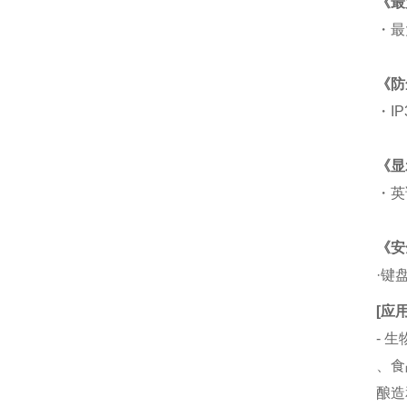
《最
・最
《防
・I
《显
・英
《安
·键
[应用
- 
、食
酿造