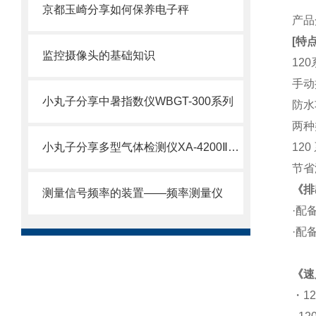
京都玉崎分享如何保养电子秤
产品
[特点
监控摄像头的基础知识
12
手动
小丸子分享中暑指数仪WBGT-300系列
防水
两种
小丸子分享多型气体检测仪XA-4200ⅡKS、KH、KC、HS、CS
12
节省
《排
测量信号频率的装置——频率测量仪
·配备
·配备
《速
・12