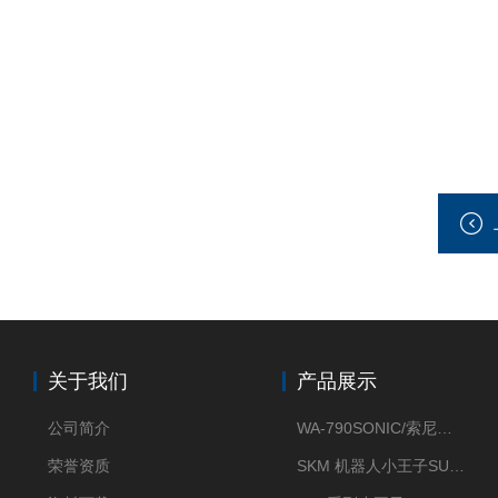
关于我们
产品展示
公司简介
WA-790SONIC/索尼克 WAM-100新型迷你风速仪
荣誉资质
SKM 机器人小王子SUN ENERGY紫外线臭氧清洗设备UV清洗