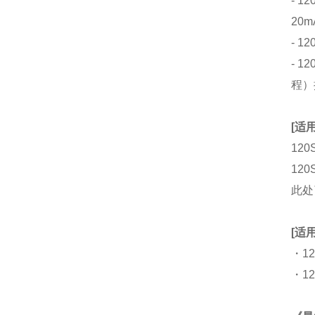
- 1
20m
- 1
- 1
程）
[适
120
12
此处
[适
・12
・12