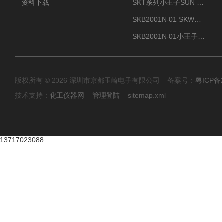
资料下载
SKT系列小王子SUN ENERGY紫外线臭氧清洗设备UV清洗
SKB2001N-01 SKW小王子SUN ENERGY紫外线臭氧清洗设备辐照器
SKB2001N-01小王子SUN ENERGY紫外线臭氧清洗设备
版权所有 © 2026 深圳市京都玉崎电子有限公司 备案号：
粤ICP备
技术支持：
化工仪器网
管理登陆
sitemap.xml
13717023088