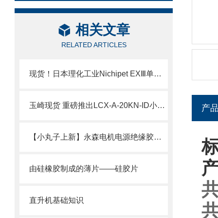
相关文章
RELATED ARTICLES
现货！日本理化工业Nichipet EXⅢ单道可调移液器技术介绍
玉崎现货 重磅推出LCX-A-20KN-ID小型压缩式载荷传感器
产
【小丸子上新】永森电机电源绝缘胶套50AMP现货
标
由硅橡胶制成的薄片——硅胶片
共
直升机基础知识
共