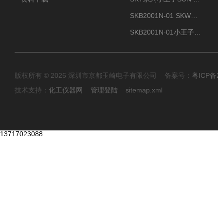
SKB2001N-01 SKW小王子SUN ENERGY紫外线臭氧清洗设备辐照器
SKB2001N-01小王子SUN ENERGY紫外线臭氧清洗设备
版权所有 © 2026 深圳市京都玉崎电子有限公司 备案号：
粤ICP备
技术支持：
化工仪器网
管理登陆
sitemap.xml
13717023088