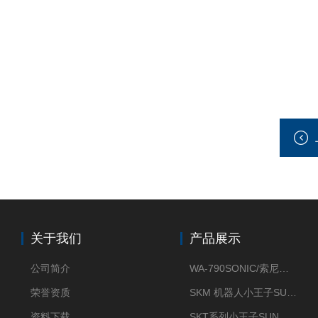
关于我们
产品展示
公司简介
WA-790SONIC/索尼克 WAM-100新型迷你风速仪
荣誉资质
SKM 机器人小王子SUN ENERGY紫外线臭氧清洗设备UV清洗
资料下载
SKT系列小王子SUN ENERGY紫外线臭氧清洗设备UV清洗