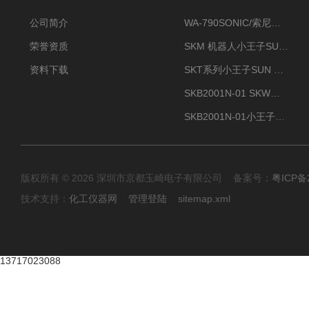
公司简介
WA-790SONIC/索尼克 WAM-100新型迷你风速仪
荣誉资质
SKM 机器人小王子SUN ENERGY紫外线臭氧清洗设备UV清洗
资料下载
SKT系列小王子SUN ENERGY紫外线臭氧清洗设备UV清洗
SKB2001N-01 SKW小王子SUN ENERGY紫外线臭氧清洗设备辐照器
SKB2001N-01小王子SUN ENERGY紫外线臭氧清洗设备
版权所有 © 2026 深圳市京都玉崎电子有限公司 备案号：
粤ICP备
技术支持：
化工仪器网
管理登陆
sitemap.xml
13717023088