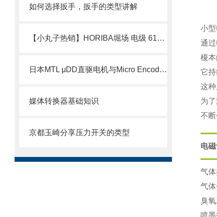
如何选择扳手，扳手的类型讲解
小型
【小丸子热销】HORIBA堀场 电级 6108-50B
通过
榎本
日本MTL μDD直驱电机与Micro Encoder编码器技术介绍
它持
这种
媒体转换器基础知识
为了
不断
京都玉崎分享压力开关的类型
电磁
气体
气体
臭氧
喷墨