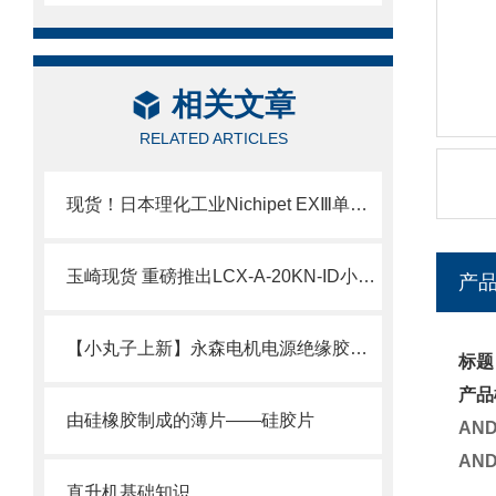
相关文章
RELATED ARTICLES
现货！日本理化工业Nichipet EXⅢ单道可调移液器技术介绍
玉崎现货 重磅推出LCX-A-20KN-ID小型压缩式载荷传感器
产
【小丸子上新】永森电机电源绝缘胶套50AMP现货
标题
产品
由硅橡胶制成的薄片——硅胶片
AN
AN
直升机基础知识