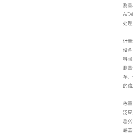
测量
A/
处理
计量
设备
料强
测量
车、
的信
称重
泛应
恶劣
感器