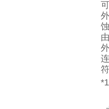
由
符
*