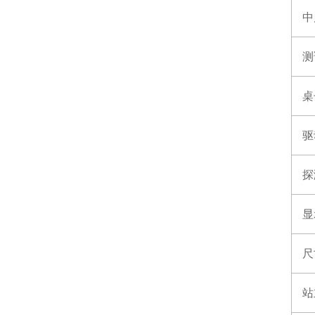
中
测
桌
驱
探
显
尺
站