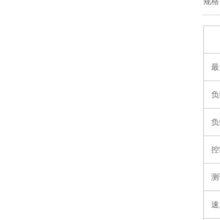
规格
最
负
负
控
测
速