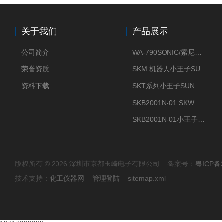
关于我们
产品展示
公司简介
WA-790SONIC/索尼克 WAM-100新型迷你风速仪
荣誉资质
SKM 机器人小王子SUN ENERGY紫外线臭氧清洗设备UV清洗
资料下载
SKT系列小王子SUN ENERGY紫外线臭氧清洗设备UV清洗
SKB2001N-01 SKW小王子SUN ENERGY紫外线臭氧清洗设备辐照器
SKB2001N-01小王子SUN ENERGY紫外线臭氧清洗设备
版权所有 © 2026 深圳市京都玉崎电子有限公司 备案号：
粤ICP备
技术支持：
化工仪器网
管理登陆
sitemap.xml