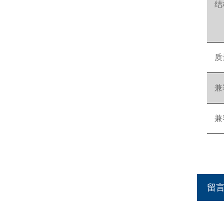
结
质
兼
兼
留