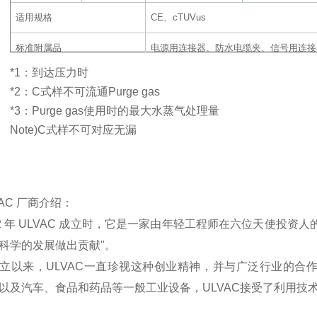
适用规格
CE、cTUVus
标准附属品
电源用连接器、防水电缆夹、信号用连接
*1：到达压力时
本体选配件
电源电压：200V级或400V级、密封部材
*2：C式样不可流通Purge gas
外部选配件
MBP吸气口变换Flange、外壳排气Por
*3：Purge gas使用时的最大水蒸气处理量
Note)C式样不可对应无漏
Gas purge
VAC 厂商介绍：
52 年 ULVAC 成立时，它是一家由年轻工程师在六位天使投
科学的发展做出贡献"。
立以来，ULVAC一直珍视这种创业精神，并与广泛行业的合
以及汽车、食品和药品等一般工业设备，ULVAC接受了利用技