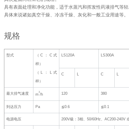
具有表面处理和净化功能，适于水蒸汽和挥发性药液排气等轻
具体来说诸如真空干燥、冷冻干燥、灰化和一般工业用途等。
规格
型式
（C：C式
LS120A
LS300A
样）
（L：L式
C
L
C
L
样）
3
最大排气速度
120
380
m
/h
到达压力
Pa
≦0.6
≦0.1
电源电压
200V級：3相、50/60Hz、AC200-240V 