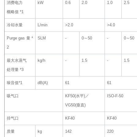
消费电力
kW
0.6
2.0
1.0
2.5
概略值 *1
冷却水量
L/min
>2.0
>4.0
Purge gas 量 *
SLM
‐
0～50
‐
0～50
2
最大水蒸气
kg/h
‐
1.5
‐
1.5
处理量 *3
噪音值*1
dB(A)
61
61
吸气口
KF50(水平)／
ISO-F-50
VG50(垂直)
排气口
KF40
KF40
质量
kg
142
220