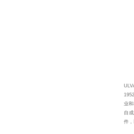
UL
19
业和
自成
件，