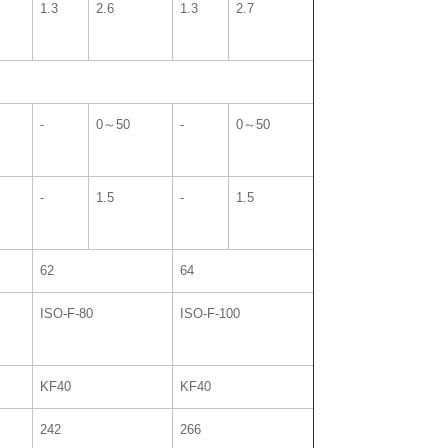
1.3
2.6
1.3
2.7
‐
0～50
‐
0～50
‐
1.5
‐
1.5
62
64
ISO-F-80
ISO-F-100
KF40
KF40
242
266