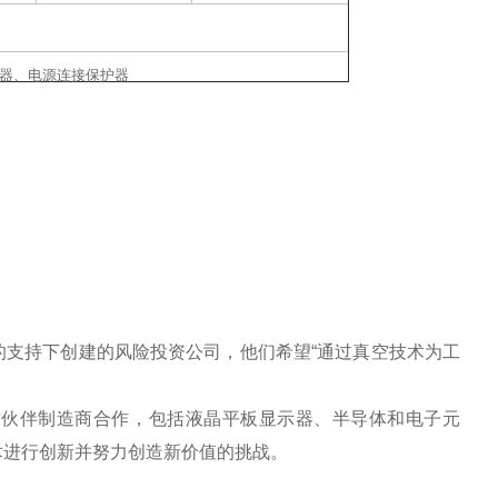
器、电源连接保护器
质：全氟弹性体(仅用于L型)
t、耐震固定用金属、LR互换Unit(吸气口、信号)、
资人的支持下创建的风险投资公司，他们希望“通过真空技术为工
作伙伴制造商合作，包括液晶平板显示器、半导体和电子元
术进行创新并努力创造新价值的挑战。