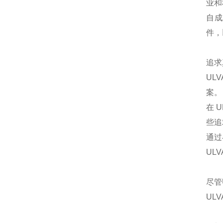
业和
自成
件，
追求
UL
案。
在 
些追
通过
UL
尽管
UL