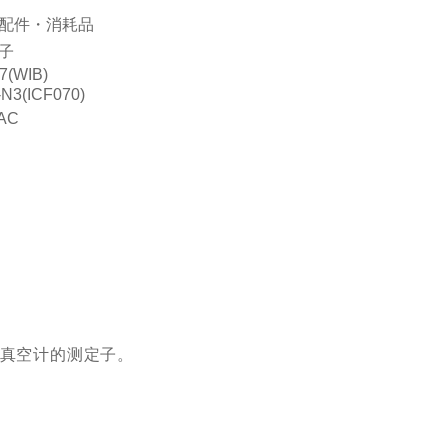
配件・消耗品
子
7(WIB)
N3(ICF070)
AC
真空计的测定子。