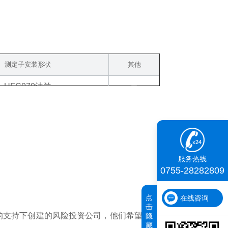
测定子安装形状
其他
UFC070法兰
ー
服务热线
0755-28282809
点
在线咨询
击
资人的支持下创建的风险投资公司，他们希望“通过真空技术为工
隐
藏