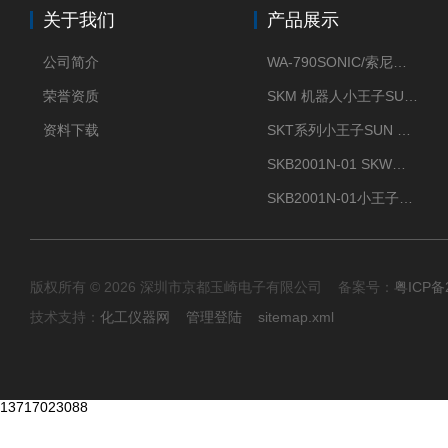
关于我们
产品展示
公司简介
WA-790SONIC/索尼克 WAM-100新型迷你风速仪
荣誉资质
SKM 机器人小王子SUN ENERGY紫外线臭氧清洗设备UV清洗
资料下载
SKT系列小王子SUN ENERGY紫外线臭氧清洗设备UV清洗
SKB2001N-01 SKW小王子SUN ENERGY紫外线臭氧清洗设备辐照器
SKB2001N-01小王子SUN ENERGY紫外线臭氧清洗设备
版权所有 © 2026 深圳市京都玉崎电子有限公司 备案号：
粤ICP备
技术支持：
化工仪器网
管理登陆
sitemap.xml
13717023088