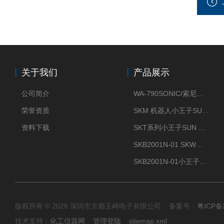
关于我们
产品展示
公司简介
WA-790SONIC/索尼克 WAM-100新型迷你风速仪
荣誉资质
SKM 机器人小王子SUN ENERGY紫外线臭氧清洗设备UV清洗
资料下载
SKT系列小王子SUN ENERGY紫外线臭氧清洗设备UV清洗
SKB2001N-01 SKW小王子SUN ENERGY紫外线臭氧清洗设备辐照器
SKB2001N-01小王子SUN ENERGY紫外线臭氧清洗设备
版权所有 © 2026 深圳市京都玉崎电子有限公司 备案号：
粤ICP备
技术支持：
化工仪器网
管理登陆
sitemap.xml