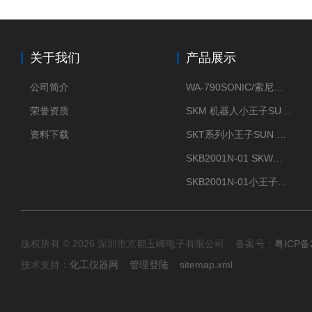
关于我们
产品展示
公司简介
WA-790SONIC/索尼克 WAM-100新型迷你风速仪
荣誉资质
SKM 机器人小王子SUN ENERGY紫外线臭氧清洗设备UV清洗
资料下载
SKT系列小王子SUN ENERGY紫外线臭氧清洗设备UV清洗
SKB2001N-01 SKW小王子SUN ENERGY紫外线臭氧清洗设备辐照器
SKB2001N-01小王子SUN ENERGY紫外线臭氧清洗设备
版权所有 © 2026 深圳市京都玉崎电子有限公司 备案号：
粤ICP备
技术支持：
化工仪器网
管理登陆
sitemap.xml