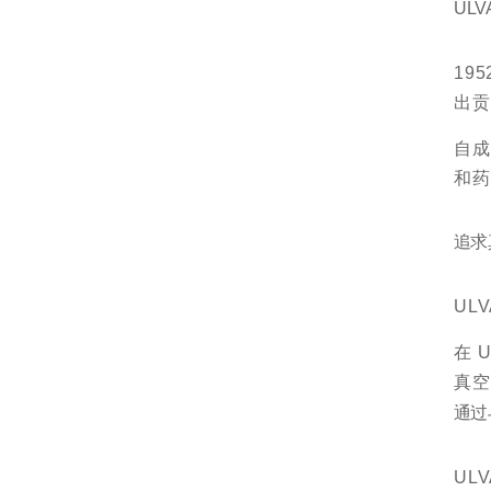
UL
19
出贡
自
和药
追求
UL
在 
真空
通过
UL