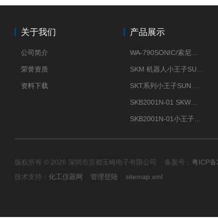
关于我们
产品展示
公司简介
WA-790SONIC/索尼克 WAM-100新型迷你风速仪
荣誉资质
SKM 机器人小王子SUN ENERGY紫外线臭氧清洗设备UV清洗
资料下载
SKT系列小王子SUN ENERGY紫外线臭氧清洗设备UV清洗
SKB2001N-01 SKW小王子SUN ENERGY紫外线臭氧清洗设备辐照器
SKB2001N-01小王子SUN ENERGY紫外线臭氧清洗设备
版权所有 © 2026 深圳市京都玉崎电子有限公司 备案号：
粤ICP备
技术支持：
化工仪器网
管理登陆
sitemap.xml