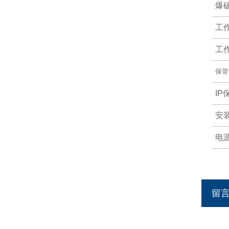
爆
工
工
保管
IP
安
电
留