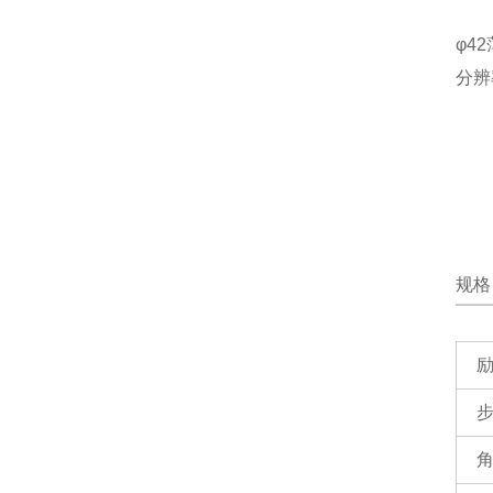
φ4
分辨
规格