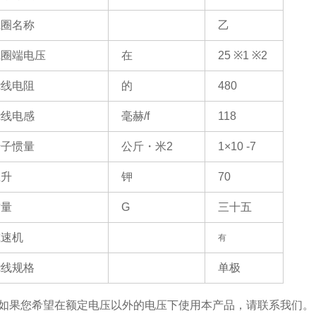
线圈名称
乙
线圈端电压
在
25
※1 ※2
绕线电阻
的
480
绕线电感
毫赫/f
118
转子惯量
公斤・米
2
1×10
-7
温升
钾
70
质量
G
三十五
减速机
有
绕线规格
单极
果您希望在额定电压以外的电压下使用本产品，请联系我们。