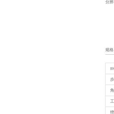
分辨
规格
励