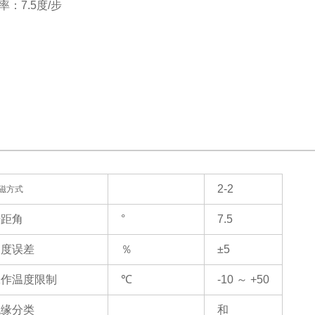
率：7.5度/步
2-2
磁方式
步距角
°
7.5
角度误差
％
±5
工作温度限制
℃
-10 ～ +50
绝缘分类
和