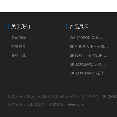
关于我们
产品展示
公司简介
WA-790SONIC/索尼克 WAM-100新型迷你风速仪
荣誉资质
SKM 机器人小王子SUN ENERGY紫外线臭氧清洗设备UV清洗
资料下载
SKT系列小王子SUN ENERGY紫外线臭氧清洗设备UV清洗
SKB2001N-01 SKW小王子SUN ENERGY紫外线臭氧清洗设备辐照器
SKB2001N-01小王子SUN ENERGY紫外线臭氧清洗设备
版权所有 © 2026 深圳市京都玉崎电子有限公司 备案号：
粤ICP备
技术支持：
化工仪器网
管理登陆
sitemap.xml