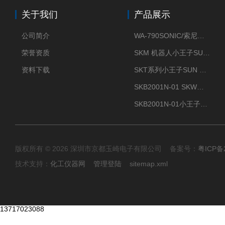
关于我们
产品展示
公司简介
WA-790SONIC/索尼克 WAM-100新型迷你风速仪
荣誉资质
SKM 机器人小王子SUN ENERGY紫外线臭氧清洗设备UV清洗
资料下载
SKT系列小王子SUN ENERGY紫外线臭氧清洗设备UV清洗
SKB2001N-01 SKW小王子SUN ENERGY紫外线臭氧清洗设备辐照器
SKB2001N-01小王子SUN ENERGY紫外线臭氧清洗设备
版权所有 © 2026 深圳市京都玉崎电子有限公司 备案号：
粤ICP备
技术支持：
化工仪器网
管理登陆
sitemap.xml
13717023088