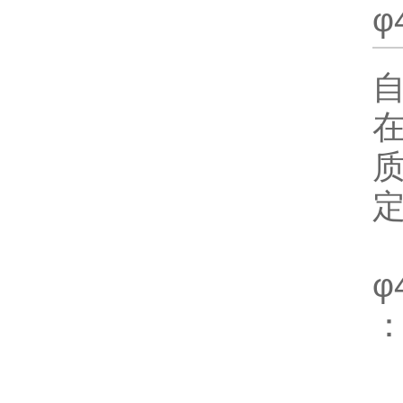
φ
自
φ
：