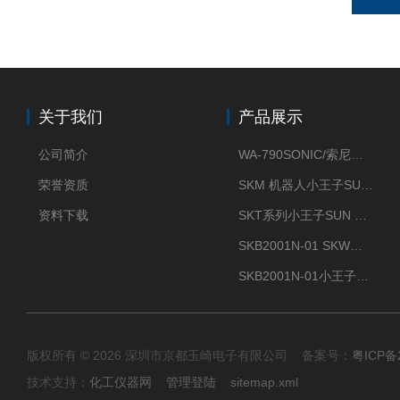
关于我们
产品展示
公司简介
WA-790SONIC/索尼克 WAM-100新型迷你风速仪
荣誉资质
SKM 机器人小王子SUN ENERGY紫外线臭氧清洗设备UV清洗
资料下载
SKT系列小王子SUN ENERGY紫外线臭氧清洗设备UV清洗
SKB2001N-01 SKW小王子SUN ENERGY紫外线臭氧清洗设备辐照器
SKB2001N-01小王子SUN ENERGY紫外线臭氧清洗设备
版权所有 © 2026 深圳市京都玉崎电子有限公司 备案号：
粤ICP备
技术支持：
化工仪器网
管理登陆
sitemap.xml